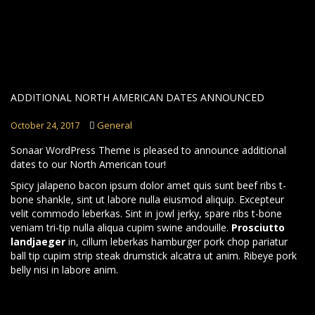
ADDITIONAL NORTH AMERICAN DATES ANNOUNCED
General
October 24, 2017
Sonaar WordPress Theme is pleased to announce additional
dates to our North American tour!
Spicy jalapeno bacon ipsum dolor amet quis sunt beef ribs t-
bone shankle, sint ut labore nulla eiusmod aliquip. Excepteur
velit commodo leberkas. Sint in jowl jerky, spare ribs t-bone
veniam tri-tip nulla aliqua cupim swine andouille.
Prosciutto
landjaeger
in, cillum leberkas hamburger pork chop pariatur
ball tip cupim strip steak drumstick alcatra ut anim. Ribeye pork
belly nisi in labore anim.