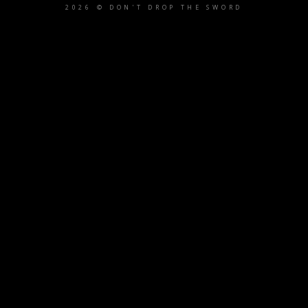
2026 © DON'T DROP THE SWORD
{{playListTitle}}
pause
play
{{ index + 1 }}
{{ track.track_title }}
{{ track.album_title }}
{{
track.lenght }}
{{getSVG(store.sr_icon_file)}}
{{button.podcast_button_name}}