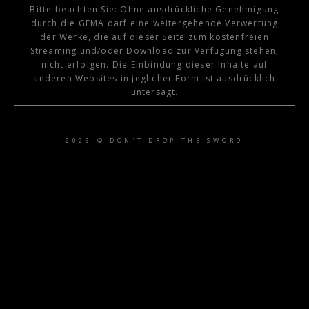
Bitte beachten Sie: Ohne ausdrückliche Genehmigung
durch die GEMA darf eine weitergehende Verwertung
der Werke, die auf dieser Seite zum kostenfreien
Streaming und/oder Download zur Verfügung stehen,
nicht erfolgen. Die Einbindung dieser Inhalte auf
anderen Websites in jeglicher Form ist ausdrücklich
untersagt.
2026 © DON'T DROP THE SWORD
{{playListTitle}}
pause
play
{{ index + 1 }}
{{ track.track_title }}
{{ track.album_title }}
{{