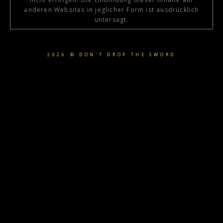
anderen Websites in jeglicher Form ist ausdrücklich
untersagt.
2026 © DON'T DROP THE SWORD
{{playListTitle}}
pause
play
{{ index + 1 }}
{{ track.track_title }}
{{ track.album_title }}
{{
track.lenght }}
{{getSVG(store.sr_icon_file)}}
{{button.podcast_button_name}}