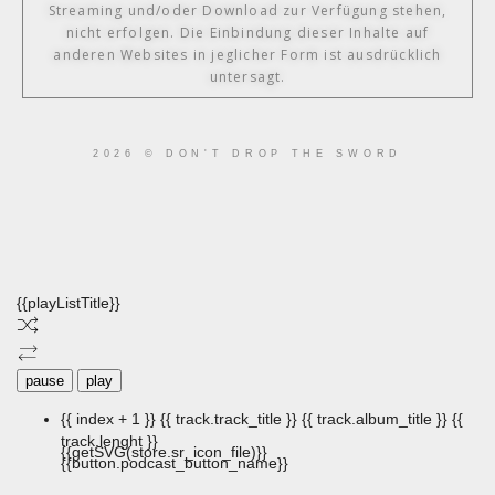
Streaming und/oder Download zur Verfügung stehen,
nicht erfolgen. Die Einbindung dieser Inhalte auf
anderen Websites in jeglicher Form ist ausdrücklich
untersagt.
2026 © DON'T DROP THE SWORD
{{playListTitle}}
pause
play
{{ index + 1 }}
{{ track.track_title }}
{{ track.album_title }}
{{
track.lenght }}
{{getSVG(store.sr_icon_file)}}
{{button.podcast_button_name}}