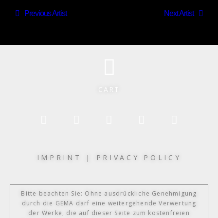
Previous Artist
Next Artist
CART
IMPRINT
|
PRIVACY POLICY
Bitte beachten Sie: Ohne ausdrückliche Genehmigung
durch die GEMA darf eine weitergehende Verwertung
der Werke, die auf dieser Seite zum kostenfreien